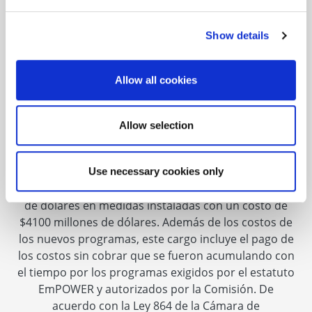
Los programas de EmPOWER Maryland se financian
mediante un cargo en su factura de energía. Los
Show details
programas de EmPOWER pueden ayudarle a reducir
su consumo de energía y le ahorran dinero.
Conozca
más
sobre EmPOWER Maryland.
Allow all cookies
El cargo de EmPOWER Maryland financia programas
que pueden ayudarle a reducir su consumo de
Allow selection
energía y emisiones de gases de efecto invernadero,
así como también le ayudan a ahorrar dinero. Desde
el comienzo del programa EmPOWER Maryland en
Use necessary cookies only
2008, los programas han ahorrado $14,500 millones
de dólares en medidas instaladas con un costo de
$4100 millones de dólares. Además de los costos de
los nuevos programas, este cargo incluye el pago de
los costos sin cobrar que se fueron acumulando con
el tiempo por los programas exigidos por el estatuto
EmPOWER y autorizados por la Comisión. De
acuerdo con la Ley 864 de la Cámara de