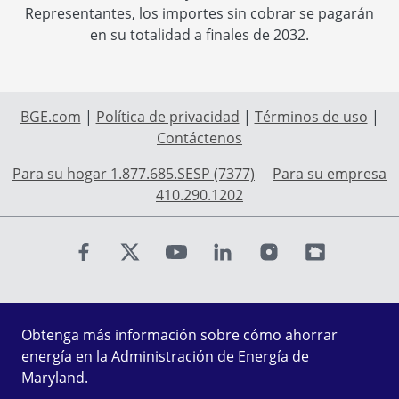
Representantes, los importes sin cobrar se pagarán
en su totalidad a finales de 2032.
BGE.com
|
Política de privacidad
|
Términos de uso
|
Contáctenos
Para su hogar 1.877.685.SESP (7377)
Para su empresa
410.290.1202
Find us on Facebook
Find us on X
Find us on Youtube
Find us on LinkedIn
Find us on Instagr
Find us on Fl
Obtenga más información sobre cómo ahorrar
energía en la Administración de Energía de
Maryland.