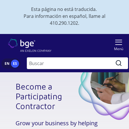
Skip to main content
Esta página no está traducida.
Para información en español, llame al
410.290.1202.
Imagen
Menú
Buscar
EN
ES
Become a
Participating
Contractor
Grow your business by helping