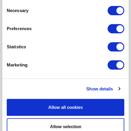
Consent
®
ENERGY STAR
for New
Necessary
Selection
Homes
Preferences
Homebuilders
Raters
Statistics
Home Performance with
Marketing
ENERGY STAR
How to Participate in the Program
Show details
Allow all cookies
Allow selection