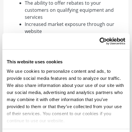
The ability to offer rebates to your
customers on qualifying equipment and
services
Increased market exposure through our
website
Workshops to provide you with the
necessary knowledge to represent BGE’s
®
Smart Energy Savers Program
Training sessions with the BGE technical
This website uses cookies
team to provide program overviews and
We use cookies to personalize content and ads, to
updates
provide social media features and to analyze our traffic.
Access to tools and resources including
We also share information about your use of our site with
marketing materials for your customers
our social media, advertising and analytics partners who
may combine it with other information that you’ve
Most programs are open to contractors who
provided to them or that they’ve collected from your use
meet the eligibility requirements. Choose
of their services. You consent to our cookies if you
from the options below to find out how you
continue to use our website.
can participate.