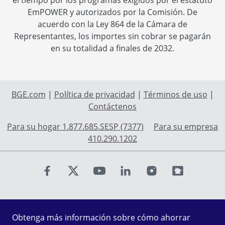
el tiempo por los programas exigidos por el estatuto
EmPOWER y autorizados por la Comisión. De
acuerdo con la Ley 864 de la Cámara de
Representantes, los importes sin cobrar se pagarán
en su totalidad a finales de 2032.
BGE.com
|
Política de privacidad
|
Términos de uso
|
Contáctenos
Para su hogar 1.877.685.SESP (7377)
Para su empresa
410.290.1202
Find us on Facebook
Find us on X
Find us on Youtube
Find us on LinkedIn
Find us on Instagr
Find us on Fl
Obtenga más información sobre cómo ahorrar